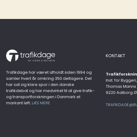
KONTAKT
Trafikdage har været afholdt siden 1994 og
Trafikforskn
samler hvert år omkring 350 deltagere. Det
Inst. for Byggeri
har sat sig klare spor i den danske
Thomas Manns 
trafikdebat og har medvirket til at give trafik-
9220 Aalborg Ø
og transportforskningen i Danmark et
markant løft.
LÆS MERE
TRAFIKDAGE@BU