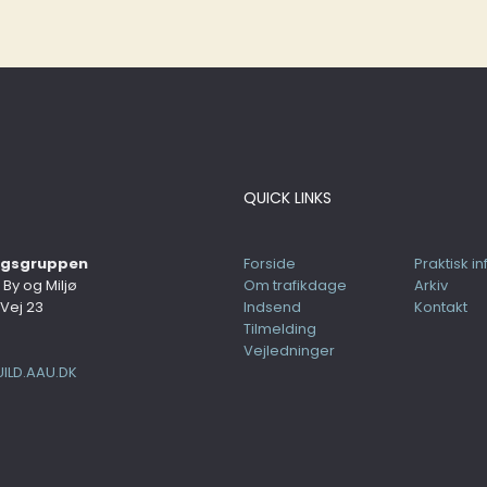
QUICK LINKS
ingsgruppen
Forside
Praktisk in
, By og Miljø
Om trafikdage
Arkiv
Vej 23
Indsend
Kontakt
Tilmelding
Vejledninger
ILD.AAU.DK