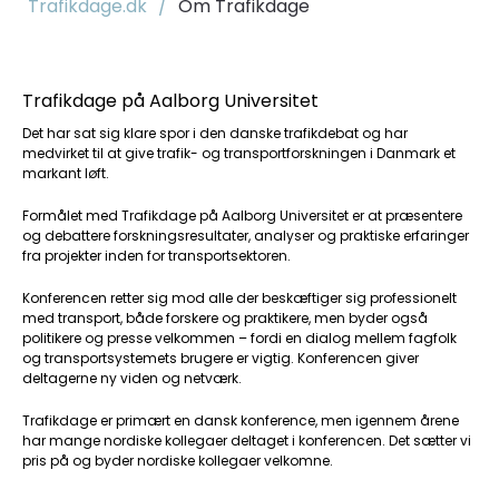
Trafikdage.dk
/
Om Trafikdage
Trafikdage på Aalborg Universitet
Det har sat sig klare spor i den danske trafikdebat og har
medvirket til at give trafik- og transportforskningen i Danmark et
markant løft.
Formålet med Trafikdage på Aalborg Universitet er at præsentere
og debattere forskningsresultater, analyser og praktiske erfaringer
fra projekter inden for transportsektoren.
Konferencen retter sig mod alle der beskæftiger sig professionelt
med transport, både forskere og praktikere, men byder også
politikere og presse velkommen – fordi en dialog mellem fagfolk
og transportsystemets brugere er vigtig. Konferencen giver
deltagerne ny viden og netværk.
Trafikdage er primært en dansk konference, men igennem årene
har mange nordiske kollegaer deltaget i konferencen. Det sætter vi
pris på og byder nordiske kollegaer velkomne.