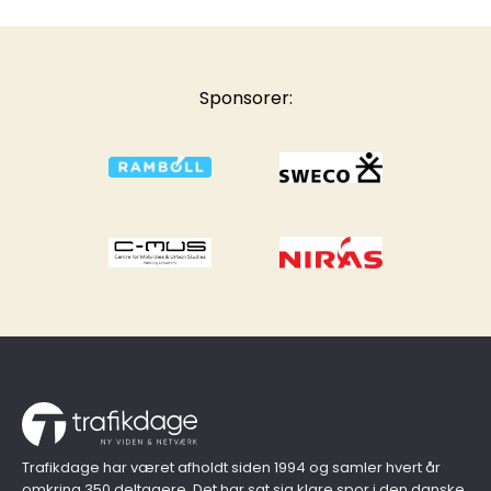
Sponsorer:
Trafikdage har været afholdt siden 1994 og samler hvert år
omkring 350 deltagere. Det har sat sig klare spor i den danske