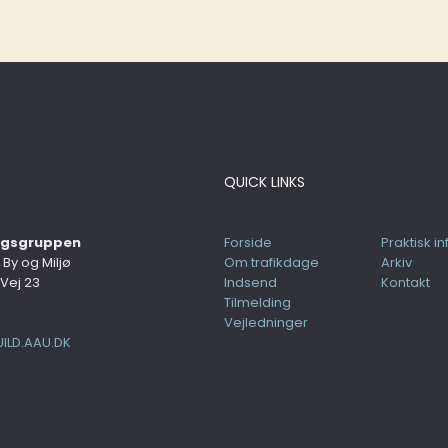
QUICK LINKS
ingsgruppen
Forside
Praktisk in
, By og Miljø
Om trafikdage
Arkiv
Vej 23
Indsend
Kontakt
Tilmelding
Vejledninger
ILD.AAU.DK