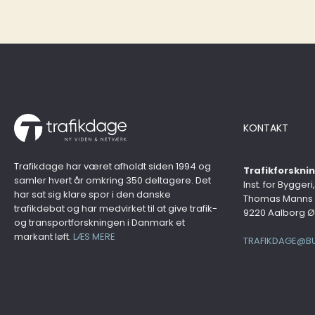
KONTAKT
Trafikdage har været afholdt siden 1994 og
Trafikforskn
samler hvert år omkring 350 deltagere. Det
Inst. for Byggeri
har sat sig klare spor i den danske
Thomas Manns 
trafikdebat og har medvirket til at give trafik-
9220 Aalborg Ø
og transportforskningen i Danmark et
markant løft.
LÆS MERE
TRAFIKDAGE@BU