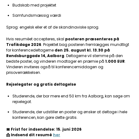
Budskab med projektet
Samfundsmæssig værdi
Sprog: engelsk eller et af de skandinaviske sprog.
Hvis resuméet accepteres, skal
posteren præsenteres på
Trafikdage 2026
. Projektet bag posteren fremlægges mundtligt
for konferencedeltagerne
den 25. august kl. 13.30 på
Rendsburggade 14, Aalborg
. Deltagerne vil stemme på den
bedste poster, og vinderen modtager en præmie på
1.000 EUR
.
Vinderen inviteres også til konferencemiddagen og
prisoverrækkelsen.
Rejselegater og gratis deltagelse
Studerende, der bor mere end 50 km fra Aalborg, kan søge om
rejselegat.
Studerende, der udstiller en poster og ønsker at deltage i hele
konferencen, kan gøre dette gratis.
📅 Frist for indsendelse: 15. juni 2026
📩 Indsend dit resumé
her