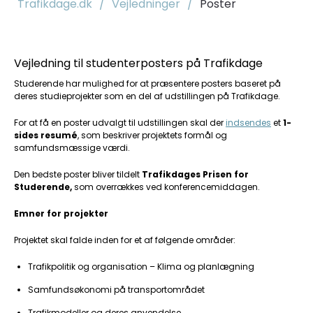
Trafikdage.dk
/
Vejledninger
/
Poster
Vejledning til studenterposters på Trafikdage
Studerende har mulighed for at præsentere posters baseret på
deres studieprojekter som en del af udstillingen på Trafikdage.
For at få en poster udvalgt til udstillingen skal der
indsendes
et
1-
sides resumé
, som beskriver projektets formål og
samfundsmæssige værdi.
Den bedste poster bliver tildelt
Trafikdages Prisen for
Studerende,
som overrækkes ved konferencemiddagen.
Emner for projekter
Projektet skal falde inden for et af følgende områder:
Trafikpolitik og organisation – Klima og planlægning
Samfundsøkonomi på transportområdet
Trafikmodeller og deres anvendelse